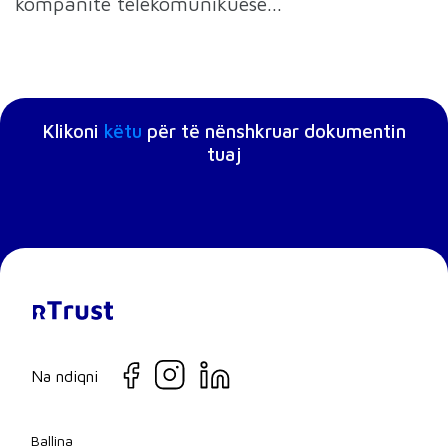
kompanitë telekomunikuese...
Klikoni
këtu
për të nënshkruar dokumentin
tuaj
Na ndiqni
Ballina